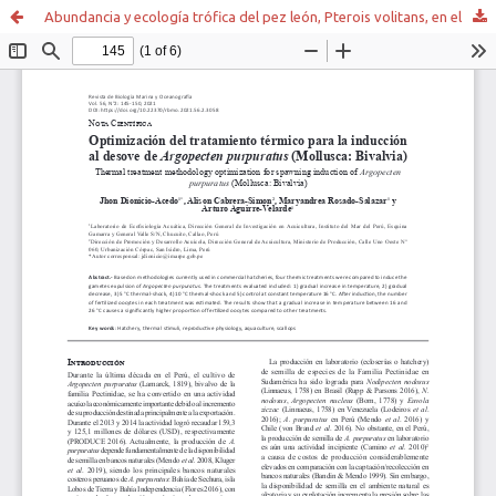
Abundancia y ecología trófica del pez león, Pterois volitans, en el Parque Nacional Morrocoy, Venezuela, mar Caribe Sur