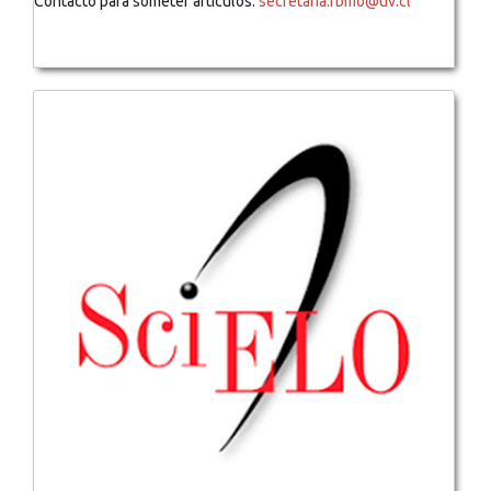
Contacto para someter artículos:
secretaria.rbmo@uv.cl