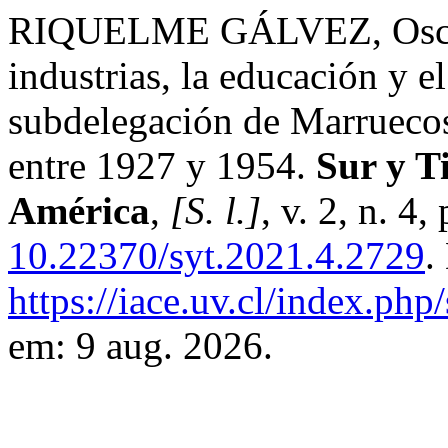
RIQUELME GÁLVEZ, Oscar 
industrias, la educación y e
subdelegación de Marruecos
entre 1927 y 1954.
Sur y T
América
,
[S. l.]
, v. 2, n. 4
10.22370/syt.2021.4.2729
.
https://iace.uv.cl/index.php
em: 9 aug. 2026.