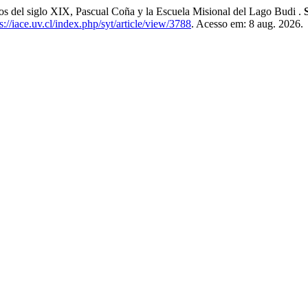
el siglo XIX, Pascual Coña y la Escuela Misional del Lago Budi .
s://iace.uv.cl/index.php/syt/article/view/3788
. Acesso em: 8 aug. 2026.