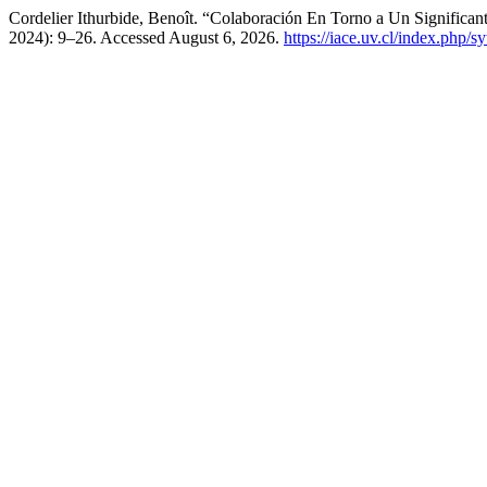
Cordelier Ithurbide, Benoît. “Colaboración En Torno a Un Signific
2024): 9–26. Accessed August 6, 2026.
https://iace.uv.cl/index.php/s