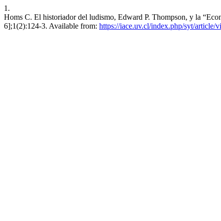
1.
Homs C. El historiador del ludismo, Edward P. Thompson, y la “Econo
6];1(2):124-3. Available from:
https://iace.uv.cl/index.php/syt/article