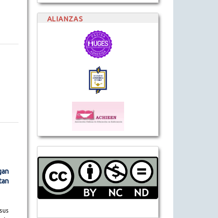
ALIANZAS
gan
tan
sus