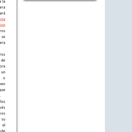
a la
era
tará
ncia
ive
ros
 se
era
ros
 de
obra
 un
l o
en
que
.
los
vés
vos
 su
 el
ede