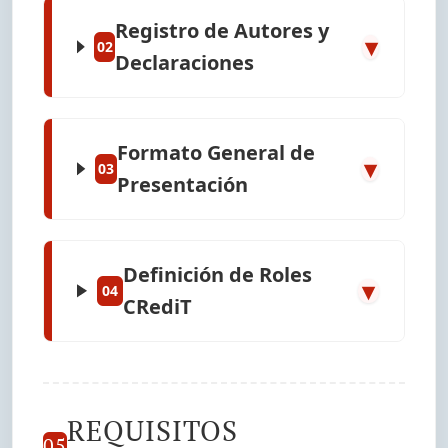
Registro de Autores y
▾
02
Declaraciones
Formato General de
▾
03
Presentación
Definición de Roles
▾
04
CRediT
REQUISITOS
05