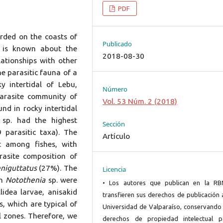
PDF
rded on the coasts of
Publicado
e is known about the
2018-08-30
elationships with other
he parasitic fauna of a
y intertidal of Lebu,
Número
parasite community of
Vol. 53 Núm. 2 (2018)
nd in rocky intertidal
sp. had the highest
Sección
 parasitic taxa). The
Artículo
t among fishes, with
rasite composition of
geniguttatus
(27%). The
Licencia
in
Notothenia
sp. were
• Los autores que publican en la R
lidea larvae, anisakid
transfieren sus derechos de publicación 
, which are typical of
Universidad de Valparaíso, conservando 
l zones. Therefore, we
derechos de propiedad intelectual p