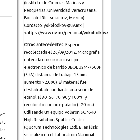
(Instituto de Ciencias Marinas y
Pesquerías, Universidad Veracruzana,
Boca del Río, Veracruz, México).
Contacto: yokolodkov@uv.mx |
<https://www.uv.mx/personal/yokolodkov>
Otros antecedentes:
Especie
recolectada el 26/09/2012. Micrografía
obtenida con un microscopio
electrónico de barrido JEOL JSM-7600F
(5 kV, distancia de trabajo 15 mm,
aumento ×2,000). El material fue
deshidratado mediante una serie de
etanol al 30, 50, 70, 90 y 100%, y
recubierto con oro–paladio (≈20 nm)
utilizando un equipo Polaron SC7640
BMO
High Resolution Sputter Coater
a la
(Quorum Technologies Ltd). El análisis
los
se realizó en el Laboratorio Nacional
ara