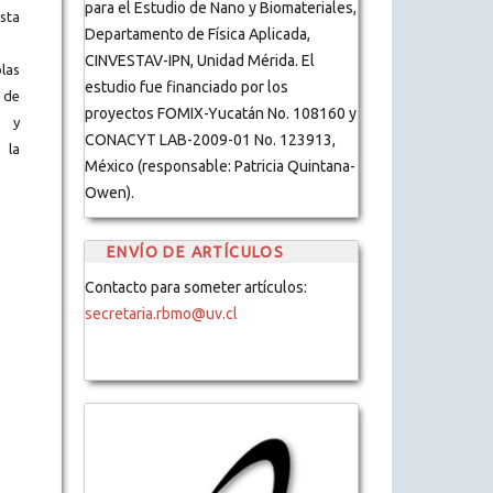
para el Estudio de Nano y Biomateriales,
ista
Departamento de Física Aplicada,
CINVESTAV-IPN, Unidad Mérida. El
blas
estudio fue financiado por los
 de
proyectos FOMIX-Yucatán No. 108160 y
s y
CONACYT LAB-2009-01 No. 123913,
 la
México (responsable: Patricia Quintana-
Owen).
ENVÍO DE ARTÍCULOS
Contacto para someter artículos:
secretaria.rbmo@uv.cl