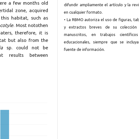
were a few months old
difundir ampliamente el artículo y la rev
rtidal zone, acquired
en cualquier formato.
 this habitat, such as
• La RBMO autoriza el uso de figuras, ta
cotyle
. Most notothen
y extractos breves de su colección
ters, therefore, it is
manuscritos, en trabajos científico
tat but also from the
educacionales, siempre que se incluya
ia
sp. could not be
fuente de información.
ent results between