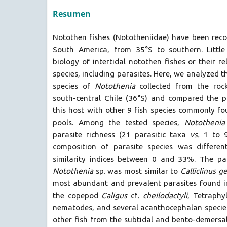
Resumen
Notothen fishes (Nototheniidae) have been reco
South America, from 35°S to southern. Littl
biology of intertidal notothen fishes or their r
species, including parasites. Here, we analyzed t
species of
Notothenia
collected from the rock
south-central Chile (36°S) and compared the 
this host with other 9 fish species commonly fou
pools. Among the tested species,
Notothenia
parasite richness (21 parasitic taxa
vs.
1 to 9
composition of parasite species was differen
similarity indices between 0 and 33%. The pa
Notothenia
sp. was most similar to
Calliclinus 
most abundant and prevalent parasites found 
the copepod
Caligus
cf
. cheilodactyli
, Tetraphyl
nematodes, and several acanthocephalan species
other fish from the subtidal and bento-demersa