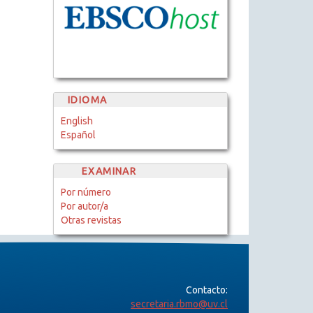
IDIOMA
English
Español
EXAMINAR
Por número
Por autor/a
Otras revistas
Contacto:
secretaria.rbmo@uv.cl