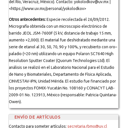
del Río, Veracruz, México). Contacto: yokolodkov@uv.mx |
<https://www.uv.mx/personal/yokolodkov>
Otros antecedentes:
Especie recolectada el 26/09/2012.
Micrografía obtenida con un microscopio electrónico de
barrido JEOL JSM-7600F (5 kV, distancia de trabajo 15 mm,
aumento ×2,000). El material fue deshidratado mediante una
serie de etanol al 30, 50, 70, 90 y 100%, y recubierto con oro–
paladio (≈20 nm) utilizando un equipo Polaron SC7640 High
Resolution Sputter Coater (Quorum Technologies Ltd). El
análisis se realizó en el Laboratorio Nacional para el Estudio
de Nano y Biomateriales, Departamento de Física Aplicada,
CINVESTAV-IPN, Unidad Mérida. El estudio fue financiado por
los proyectos FOMIX-Yucatán No. 108160 y CONACYT LAB-
2009-01 No. 123913, México (responsable: Patricia Quintana-
Owen).
ENVÍO DE ARTÍCULOS
Contacto para someter artículos:
secretaria.rbmo@uv.cl