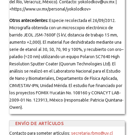
del Río, Veracruz, México). Contacto: yokolodkov@uv.mx |
<https://www.uv.mx/personal/yokolodkov>
Otros antecedentes:
Especie recolectada el 26/09/2012.
Micrografía obtenida con un microscopio electrónico de
barrido JEOL JSM-7600F (5 kV, distancia de trabajo 15 mm,
aumento ×2,000). El material fue deshidratado mediante una
serie de etanol al 30, 50, 70, 90 y 100%, y recubierto con oro–
paladio (≈20 nm) utilizando un equipo Polaron SC7640 High
Resolution Sputter Coater (Quorum Technologies Ltd). El
análisis se realizó en el Laboratorio Nacional para el Estudio
de Nano y Biomateriales, Departamento de Física Aplicada,
CINVESTAV-IPN, Unidad Mérida. El estudio fue financiado por
los proyectos FOMIX-Yucatán No. 108160 y CONACYT LAB-
2009-01 No. 123913, México (responsable: Patricia Quintana-
Owen).
ENVÍO DE ARTÍCULOS
Contacto para someter artículos:
secretaria.rbmo@uv.cl