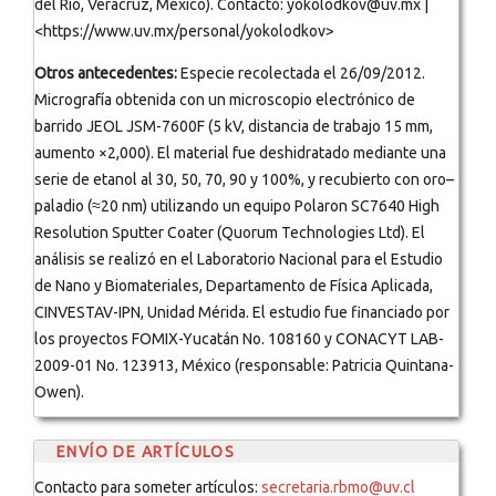
del Río, Veracruz, México). Contacto: yokolodkov@uv.mx |
<https://www.uv.mx/personal/yokolodkov>
Otros antecedentes:
Especie recolectada el 26/09/2012.
Micrografía obtenida con un microscopio electrónico de
barrido JEOL JSM-7600F (5 kV, distancia de trabajo 15 mm,
aumento ×2,000). El material fue deshidratado mediante una
serie de etanol al 30, 50, 70, 90 y 100%, y recubierto con oro–
paladio (≈20 nm) utilizando un equipo Polaron SC7640 High
Resolution Sputter Coater (Quorum Technologies Ltd). El
análisis se realizó en el Laboratorio Nacional para el Estudio
de Nano y Biomateriales, Departamento de Física Aplicada,
CINVESTAV-IPN, Unidad Mérida. El estudio fue financiado por
los proyectos FOMIX-Yucatán No. 108160 y CONACYT LAB-
2009-01 No. 123913, México (responsable: Patricia Quintana-
Owen).
ENVÍO DE ARTÍCULOS
Contacto para someter artículos:
secretaria.rbmo@uv.cl