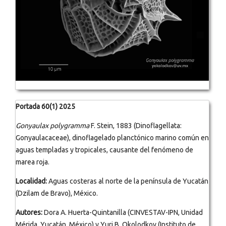
Portada 60(1) 2025
Gonyaulax polygramma
F. Stein, 1883 (Dinoflagellata:
Gonyaulacaceae), dinoflagelado planctónico marino común en
aguas templadas y tropicales, causante del fenómeno de
marea roja.
Localidad:
Aguas costeras al norte de la península de Yucatán
(Dzilam de Bravo), México.
Autores:
Dora A. Huerta-Quintanilla (CINVESTAV-IPN, Unidad
Mérida, Yucatán, México) y Yuri B. Okolodkov (Instituto de