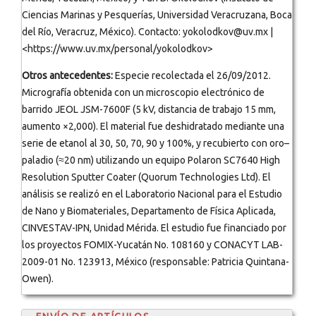
Ciencias Marinas y Pesquerías, Universidad Veracruzana, Boca
del Río, Veracruz, México). Contacto: yokolodkov@uv.mx |
<https://www.uv.mx/personal/yokolodkov>
Otros antecedentes:
Especie recolectada el 26/09/2012.
Micrografía obtenida con un microscopio electrónico de
barrido JEOL JSM-7600F (5 kV, distancia de trabajo 15 mm,
aumento ×2,000). El material fue deshidratado mediante una
serie de etanol al 30, 50, 70, 90 y 100%, y recubierto con oro–
paladio (≈20 nm) utilizando un equipo Polaron SC7640 High
Resolution Sputter Coater (Quorum Technologies Ltd). El
análisis se realizó en el Laboratorio Nacional para el Estudio
de Nano y Biomateriales, Departamento de Física Aplicada,
CINVESTAV-IPN, Unidad Mérida. El estudio fue financiado por
los proyectos FOMIX-Yucatán No. 108160 y CONACYT LAB-
2009-01 No. 123913, México (responsable: Patricia Quintana-
Owen).