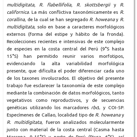
multidigitata, R. flabellifolia, R. skottsbergii
y
R.
californica
. La más conflictiva taxonómicamente es
R.
corallina
, de la cual se han segregado
R. howeana
y
R.
multidigitata
, solo en base a caracteres morfológicos
externos (forma del estipe y hábito de la fronda).
Recolecciones recientes e intensivas de este complejo
de especies en la costa central del Perú (9°S hasta
15°S) han permitido reunir varios morfotipos,
evidenciando la alta variabilidad morfológica
presente, que dificulta el poder diferenciar cada uno
de los taxones involucrados. El objetivo del presente
trabajo fue esclarecer la taxonomía de este complejo
mediante la combinación de datos morfológicos, tanto
vegetativos como reproductivos, y de secuencias
genéticas utilizando los marcadores
rbc
L y COI-5P.
Especímenes de Callao, localidad tipo de
R. howeana
y
R. multidigitata
, fueron analizados molecularmente
junto con material de la costa central (Casma hasta
Marcona, 9-15°S) y norte de Perú (Piura, 6°S), así