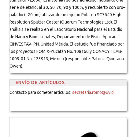
aumento ×2,000). El material fue deshidratado mediante una
serie de etanol al 30, 50, 70, 90 y 100%, y recubierto con oro–
paladio (≈20 nm) utilizando un equipo Polaron SC7640 High
Resolution Sputter Coater (Quorum Technologies Ltd). El
análisis se realizó en el Laboratorio Nacional para el Estudio
de Nano y Biomateriales, Departamento de Física Aplicada,
CINVESTAV-IPN, Unidad Mérida. El estudio fue financiado por
los proyectos FOMIX-Yucatán No. 108160 y CONACYT LAB-
2009-01 No. 123913, México (responsable: Patricia Quintana-
Owen).
ENVÍO DE ARTÍCULOS
Contacto para someter artículos:
secretaria.rbmo@uv.cl