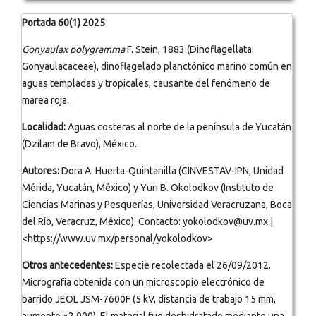
Portada 60(1) 2025
Gonyaulax polygramma
F. Stein, 1883 (Dinoflagellata:
Gonyaulacaceae), dinoflagelado planctónico marino común en
aguas templadas y tropicales, causante del fenómeno de
marea roja.
Localidad:
Aguas costeras al norte de la península de Yucatán
(Dzilam de Bravo), México.
Autores:
Dora A. Huerta-Quintanilla (CINVESTAV-IPN, Unidad
Mérida, Yucatán, México) y Yuri B. Okolodkov (Instituto de
Ciencias Marinas y Pesquerías, Universidad Veracruzana, Boca
del Río, Veracruz, México). Contacto: yokolodkov@uv.mx |
<https://www.uv.mx/personal/yokolodkov>
Otros antecedentes:
Especie recolectada el 26/09/2012.
Micrografía obtenida con un microscopio electrónico de
barrido JEOL JSM-7600F (5 kV, distancia de trabajo 15 mm,