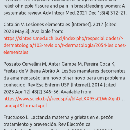
relief of nipple fissure and pain in breastfeeding women: A
systematic review. Adv Integr Med. 2021 Dec 1;8(4):312–21.
Catalán V. Lesiones elementales [Internet]. 2017 [cited
2023 May 3]. Available from:
https://sintesis.med.uchile.cl/index.php/respecialidades/r-
dermatologia/103-revision/r-dermatologia/2054-lesiones-
elementales
Possato Cervellini M, Antar Gamba M, Pereira Coca K,
Freitas de Vilhena Abrão A. Lesões mamilares decorrentes
da amamentação: um novo olhar novo para um problema
conhecido. Rev Esc Enferm USP [Internet]. 2014 [cited
2023 Apr 12];48(2):346–56. Available from:
https://www.scielo.br/j/reeusp/a/bf4pLKX95sCLWnXgnDpPR
lang=pt&format=pdf
Fructuoso L. Lactancia materna y grietas en el pezón:
tratamiento y prevención. Rev Electrónica