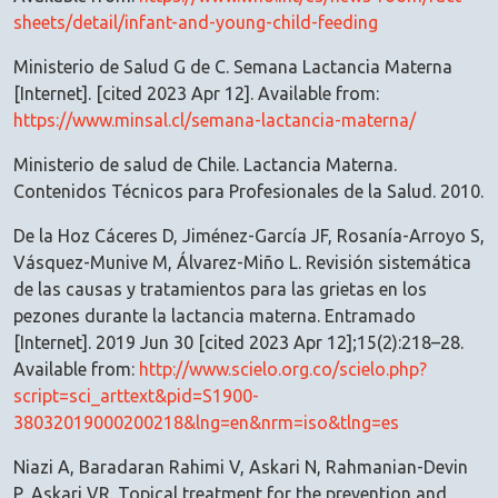
sheets/detail/infant-and-young-child-feeding
Ministerio de Salud G de C. Semana Lactancia Materna
[Internet]. [cited 2023 Apr 12]. Available from:
https://www.minsal.cl/semana-lactancia-materna/
Ministerio de salud de Chile. Lactancia Materna.
Contenidos Técnicos para Profesionales de la Salud. 2010.
De la Hoz Cáceres D, Jiménez-García JF, Rosanía-Arroyo S,
Vásquez-Munive M, Álvarez-Miño L. Revisión sistemática
de las causas y tratamientos para las grietas en los
pezones durante la lactancia materna. Entramado
[Internet]. 2019 Jun 30 [cited 2023 Apr 12];15(2):218–28.
Available from:
http://www.scielo.org.co/scielo.php?
script=sci_arttext&pid=S1900-
38032019000200218&lng=en&nrm=iso&tlng=es
Niazi A, Baradaran Rahimi V, Askari N, Rahmanian-Devin
P, Askari VR. Topical treatment for the prevention and