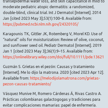
transepidermal water loss, and skin capacitance in mild to
moderate pediatric atopic dermatitis: a randomized,
double-blind, clinical trial. Int J Dermatol [Internet]. 2014
Jan [cited 2023 May 3];53(1):100–8. Available from:
https://pubmed.ncbi.nlm.nih.gov/24320105/
Karagounis TK, Gittler JK, Rotemberg V, Morel KD. Use of
“natural” oils for moisturization: Review of olive, coconut,
and sunflower seed oil. Pediatr Dermatol [Internet]. 2019
Jan 1 [cited 2023 May 3];36(1):9–15. Available from:
https://onlinelibrary.wiley.com/doi/full/10.1111/pde.13621
Guzmán S. Grietas en el pezón: Causas y tratamiento
[Internet]. Me lo dijo la matrona. 2020 [cited 2023 Apr 12].
Available from:
https://melodijolamatrona.com/grietas-
pezon-causas-tratamiento/
Vásquez Munive M, Romero Cárdenas Á, Rivas Castro A.
Prácticas colombianas galactogogas y tradiciones para
evitar complicaciones mamarias: papel de enfermería.