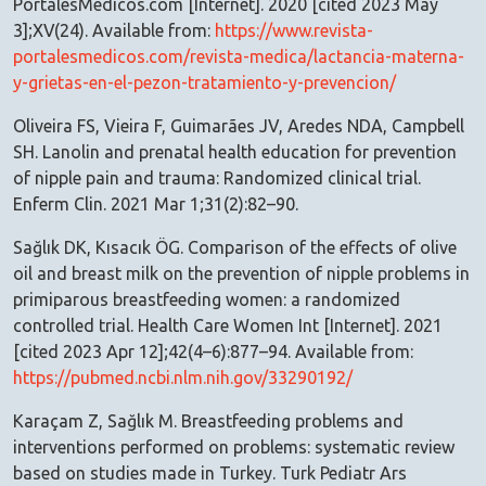
PortalesMedicos.com [Internet]. 2020 [cited 2023 May
3];XV(24). Available from:
https://www.revista-
portalesmedicos.com/revista-medica/lactancia-materna-
y-grietas-en-el-pezon-tratamiento-y-prevencion/
Oliveira FS, Vieira F, Guimarães JV, Aredes NDA, Campbell
SH. Lanolin and prenatal health education for prevention
of nipple pain and trauma: Randomized clinical trial.
Enferm Clin. 2021 Mar 1;31(2):82–90.
Sağlık DK, Kısacık ÖG. Comparison of the effects of olive
oil and breast milk on the prevention of nipple problems in
primiparous breastfeeding women: a randomized
controlled trial. Health Care Women Int [Internet]. 2021
[cited 2023 Apr 12];42(4–6):877–94. Available from:
https://pubmed.ncbi.nlm.nih.gov/33290192/
Karaçam Z, Sağlık M. Breastfeeding problems and
interventions performed on problems: systematic review
based on studies made in Turkey. Turk Pediatr Ars