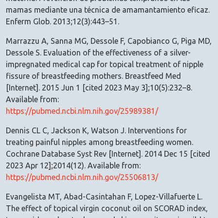
mamas mediante una técnica de amamantamiento eficaz.
Enferm Glob. 2013;12(3):443–51.
Marrazzu A, Sanna MG, Dessole F, Capobianco G, Piga MD,
Dessole S. Evaluation of the effectiveness of a silver-
impregnated medical cap for topical treatment of nipple
fissure of breastfeeding mothers. Breastfeed Med
[Internet]. 2015 Jun 1 [cited 2023 May 3];10(5):232–8.
Available from:
https://pubmed.ncbi.nlm.nih.gov/25989381/
Dennis CL C, Jackson K, Watson J. Interventions for
treating painful nipples among breastfeeding women.
Cochrane Database Syst Rev [Internet]. 2014 Dec 15 [cited
2023 Apr 12];2014(12). Available from:
https://pubmed.ncbi.nlm.nih.gov/25506813/
Evangelista MT, Abad-Casintahan F, Lopez-Villafuerte L.
The effect of topical virgin coconut oil on SCORAD index,