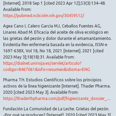
[Internet]. 2018 Sep 1 [cited 2023 Apr 12];53(3):134–48.
Available from:
https://pubmed.ncbi.nlm.nih.gov/30459512/
Agea Cano I, Calero García MJ, Ceballos Fuentes AG,
Linares Abad M. Eficacia del aceite de oliva ecológico en
las grietas del pezón y dolor durante el amamantamiento.
Evidentia Rev enfermería basada en la evidencia, ISSN-e
1697-638X, Vol 18, No 18, 2021 [Internet]. 2021 [cited
2023 May 3];18(18):31. Available from:
https://dialnet.unirioja.es/servlet/articulo?
codigo=8467061&info=resumen&idioma=ENG
Pharma TH. Estudios Científicos sobre los principios
activos de la línea higienizante [Internet]. Thader Pharma.
2020 [cited 2023 May 3]. Available from:
https://thaderthpharma.com/pdf/higienizante_dossier_principios_activos_es_th_pharma.pdf
Fundación La Comunidad de La Leche. Grietas del pezón.
¿Por qué se producen? [Internet]. 2020 [cited 2023 May 3].