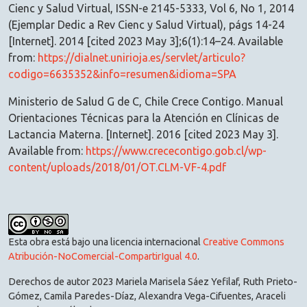
Cienc y Salud Virtual, ISSN-e 2145-5333, Vol 6, No 1, 2014
(Ejemplar Dedic a Rev Cienc y Salud Virtual), págs 14-24
[Internet]. 2014 [cited 2023 May 3];6(1):14–24. Available
from:
https://dialnet.unirioja.es/servlet/articulo?
codigo=6635352&info=resumen&idioma=SPA
Ministerio de Salud G de C, Chile Crece Contigo. Manual
Orientaciones Técnicas para la Atención en Clínicas de
Lactancia Materna. [Internet]. 2016 [cited 2023 May 3].
Available from:
https://www.crececontigo.gob.cl/wp-
content/uploads/2018/01/OT.CLM-VF-4.pdf
Esta obra está bajo una licencia internacional
Creative Commons
Atribución-NoComercial-CompartirIgual 4.0
.
Derechos de autor 2023 Mariela Marisela Sáez Yefilaf, Ruth Prieto-
Gómez, Camila Paredes-Díaz, Alexandra Vega-Cifuentes, Araceli