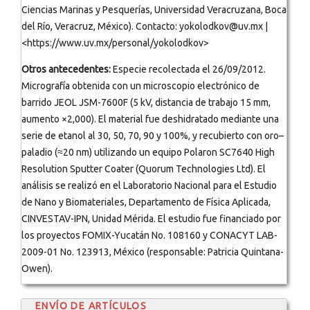
Ciencias Marinas y Pesquerías, Universidad Veracruzana, Boca
del Río, Veracruz, México). Contacto: yokolodkov@uv.mx |
<https://www.uv.mx/personal/yokolodkov>
Otros antecedentes:
Especie recolectada el 26/09/2012.
Micrografía obtenida con un microscopio electrónico de
barrido JEOL JSM-7600F (5 kV, distancia de trabajo 15 mm,
aumento ×2,000). El material fue deshidratado mediante una
serie de etanol al 30, 50, 70, 90 y 100%, y recubierto con oro–
paladio (≈20 nm) utilizando un equipo Polaron SC7640 High
Resolution Sputter Coater (Quorum Technologies Ltd). El
análisis se realizó en el Laboratorio Nacional para el Estudio
de Nano y Biomateriales, Departamento de Física Aplicada,
CINVESTAV-IPN, Unidad Mérida. El estudio fue financiado por
los proyectos FOMIX-Yucatán No. 108160 y CONACYT LAB-
2009-01 No. 123913, México (responsable: Patricia Quintana-
Owen).
ENVÍO DE ARTÍCULOS