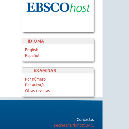
IDIOMA
English
Español
EXAMINAR
Por número
Por autor/a
Otras revistas
Contacto:
secretaria.rbmo@uv.cl