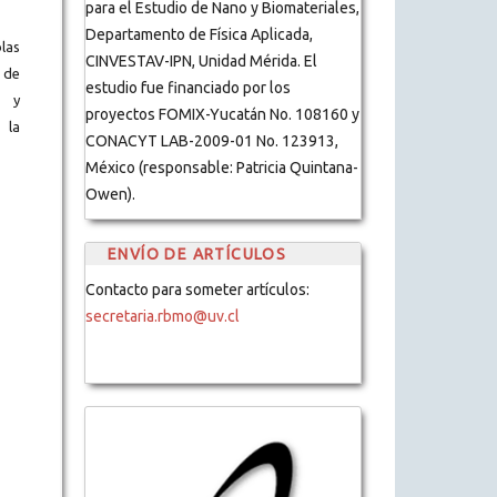
para el Estudio de Nano y Biomateriales,
Departamento de Física Aplicada,
blas
CINVESTAV-IPN, Unidad Mérida. El
 de
estudio fue financiado por los
s y
proyectos FOMIX-Yucatán No. 108160 y
 la
CONACYT LAB-2009-01 No. 123913,
México (responsable: Patricia Quintana-
Owen).
ENVÍO DE ARTÍCULOS
Contacto para someter artículos:
secretaria.rbmo@uv.cl