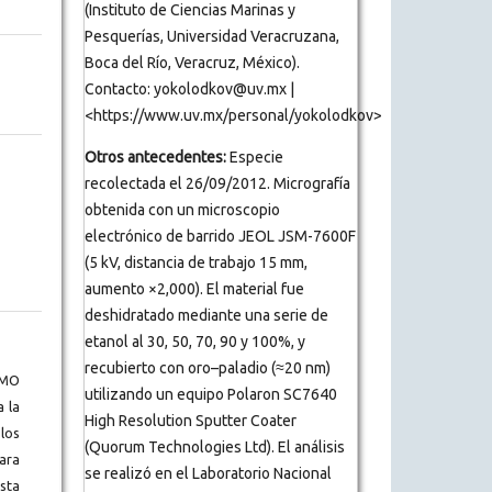
(Instituto de Ciencias Marinas y
Pesquerías, Universidad Veracruzana,
Boca del Río, Veracruz, México).
Contacto: yokolodkov@uv.mx |
<https://www.uv.mx/personal/yokolodkov>
Otros antecedentes:
Especie
recolectada el 26/09/2012. Micrografía
obtenida con un microscopio
electrónico de barrido JEOL JSM-7600F
(5 kV, distancia de trabajo 15 mm,
aumento ×2,000). El material fue
deshidratado mediante una serie de
etanol al 30, 50, 70, 90 y 100%, y
recubierto con oro–paladio (≈20 nm)
BMO
utilizando un equipo Polaron SC7640
a la
High Resolution Sputter Coater
los
(Quorum Technologies Ltd). El análisis
ara
se realizó en el Laboratorio Nacional
ista