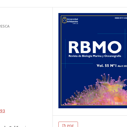
APESCA
393
PDF