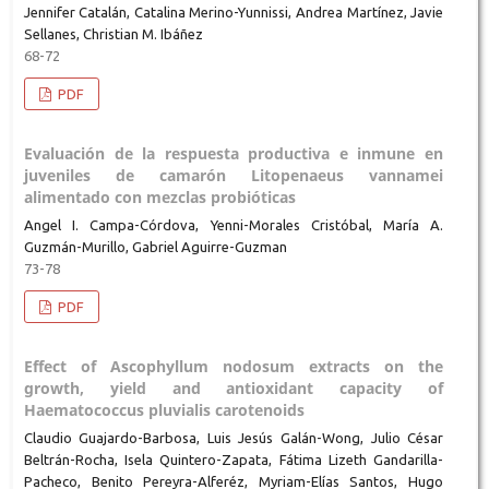
Jennifer Catalán, Catalina Merino-Yunnissi, Andrea Martínez, Javie
Sellanes, Christian M. Ibáñez
68-72
PDF
Evaluación de la respuesta productiva e inmune en
juveniles de camarón Litopenaeus vannamei
alimentado con mezclas probióticas
Angel I. Campa-Córdova, Yenni-Morales Cristóbal, María A.
Guzmán-Murillo, Gabriel Aguirre-Guzman
73-78
PDF
Effect of Ascophyllum nodosum extracts on the
growth, yield and antioxidant capacity of
Haematococcus pluvialis carotenoids
Claudio Guajardo-Barbosa, Luis Jesús Galán-Wong, Julio César
Beltrán-Rocha, Isela Quintero-Zapata, Fátima Lizeth Gandarilla-
Pacheco, Benito Pereyra-Alferéz, Myriam-Elías Santos, Hugo