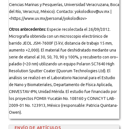
Ciencias Marinas y Pesquerías, Universidad Veracruzana, Boca
del Río, Veracruz, México). Contacto: yokolodkov@uv.mx |
<https://www.uv.mx/personal/yokolodkov>
Otros antecedentes:
Especie recolectada el 26/09/2012.
Micrografía obtenida con un microscopio electrónico de
barrido JEOL JSM-7600F (5 kV, distancia de trabajo 15 mm,
aumento ×2,000). El material fue deshidratado mediante una
serie de etanol al 30, 50, 70, 90 y 100%, y recubierto con oro–
paladio (≈20 nm) utilizando un equipo Polaron SC7640 High
Resolution Sputter Coater (Quorum Technologies Ltd). El
análisis se realizó en el Laboratorio Nacional para el Estudio
de Nano y Biomateriales, Departamento de Física Aplicada,
CINVESTAV-IPN, Unidad Mérida. El estudio fue financiado por
los proyectos FOMIX-Yucatán No. 108160 y CONACYT LAB-
2009-01 No. 123913, México (responsable: Patricia Quintana-
Owen).
ENVÍO DE ARTÍCULOS