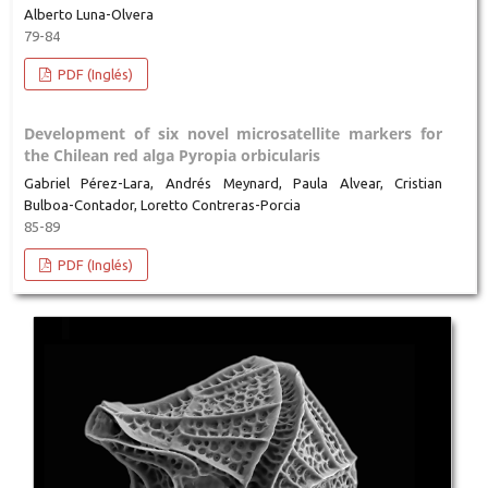
Alberto Luna-Olvera
79-84
PDF (Inglés)
Development of six novel microsatellite markers for
the Chilean red alga Pyropia orbicularis
Gabriel Pérez-Lara, Andrés Meynard, Paula Alvear, Cristian
Bulboa-Contador, Loretto Contreras-Porcia
85-89
PDF (Inglés)