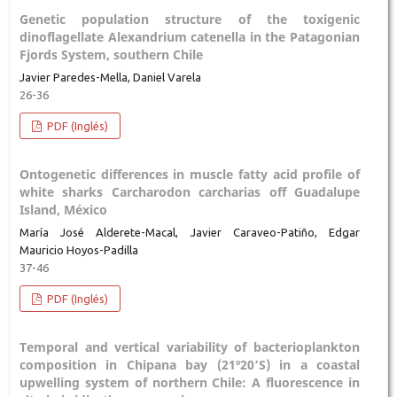
Genetic population structure of the toxigenic
dinoflagellate Alexandrium catenella in the Patagonian
Fjords System, southern Chile
Javier Paredes-Mella, Daniel Varela
26-36
PDF (Inglés)
Ontogenetic differences in muscle fatty acid profile of
white sharks Carcharodon carcharias off Guadalupe
Island, México
María José Alderete-Macal, Javier Caraveo-Patiño, Edgar
Mauricio Hoyos-Padilla
37-46
PDF (Inglés)
Temporal and vertical variability of bacterioplankton
composition in Chipana bay (21º20’S) in a coastal
upwelling system of northern Chile: A fluorescence in