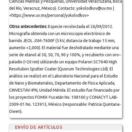
Ciencias Marinas y Pesquerías, Universidad Veracruzana, Boca
del Río, Veracruz, México). Contacto: yokolodkov@uv.mx |
<https://www.uv.mx/personal/yokolodkov>
Otros antecedentes:
Especie recolectada el 26/09/2012.
Micrografía obtenida con un microscopio electrónico de
barrido JEOL JSM-7600F (5 kV, distancia de trabajo 15 mm,
aumento ×2,000). El material fue deshidratado mediante una
serie de etanol al 30, 50, 70, 90 y 100%, y recubierto con oro–
paladio (≈20 nm) utilizando un equipo Polaron SC7640 High
Resolution Sputter Coater (Quorum Technologies Ltd). El
análisis se realizó en el Laboratorio Nacional para el Estudio
de Nano y Biomateriales, Departamento de Física Aplicada,
CINVESTAV-IPN, Unidad Mérida. El estudio fue financiado por
los proyectos FOMIX-Yucatán No. 108160 y CONACYT LAB-
2009-01 No. 123913, México (responsable: Patricia Quintana-
Owen).
ENVÍO DE ARTÍCULOS