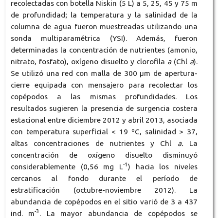
recolectadas con botella Niskin (5 L) a 5, 25, 45 y 75 m
de profundidad; la temperatura y la salinidad de la
columna de agua fueron muestreadas utilizando una
sonda multiparamétrica (YSI). Además, fueron
determinadas la concentración de nutrientes (amonio,
nitrato, fosfato), oxígeno disuelto y clorofila
a
(Chl
a
).
Se utilizó una red con malla de 300 µm de apertura-
cierre equipada con mensajero para recolectar los
copépodos a las mismas profundidades. Los
resultados sugieren la presencia de surgencia costera
estacional entre diciembre 2012 y abril 2013, asociada
con temperatura superficial < 19 ºC, salinidad > 37,
altas concentraciones de nutrientes y Chl
a.
La
concentración de oxígeno disuelto disminuyó
-1
considerablemente (0,56 mg L
) hacia los niveles
cercanos al fondo durante el período de
estratificación (octubre-noviembre 2012). La
abundancia de copépodos en el sitio varió de 3 a 437
-3
ind. m
. La mayor abundancia de copépodos se