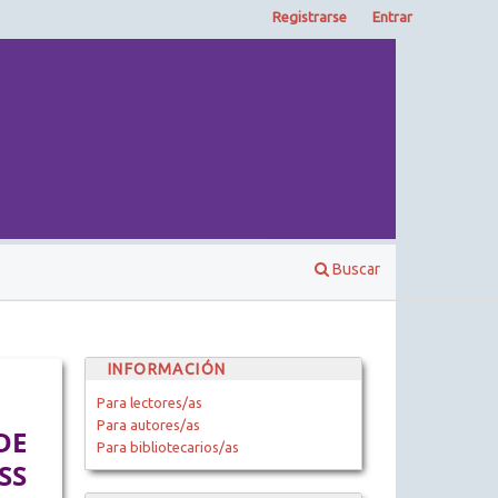
Registrarse
Entrar
Buscar
INFORMACIÓN
Para lectores/as
Para autores/as
DE
Para bibliotecarios/as
SS