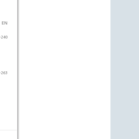
 EN
-240
-263