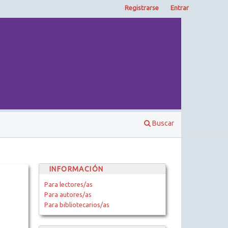
Registrarse
Entrar
Buscar
INFORMACIÓN
Para lectores/as
Para autores/as
Para bibliotecarios/as