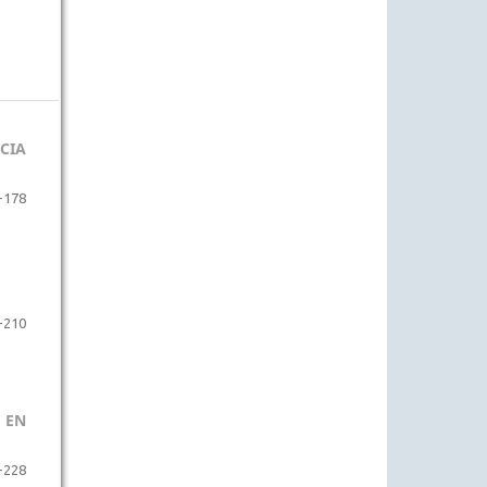
CIA
-178
-210
 EN
-228