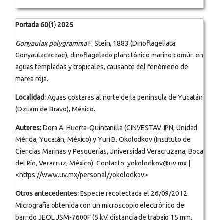
Portada 60(1) 2025
Gonyaulax polygramma
F. Stein, 1883 (Dinoflagellata:
Gonyaulacaceae), dinoflagelado planctónico marino común en
aguas templadas y tropicales, causante del fenómeno de
marea roja.
Localidad:
Aguas costeras al norte de la península de Yucatán
(Dzilam de Bravo), México.
Autores:
Dora A. Huerta-Quintanilla (CINVESTAV-IPN, Unidad
Mérida, Yucatán, México) y Yuri B. Okolodkov (Instituto de
Ciencias Marinas y Pesquerías, Universidad Veracruzana, Boca
del Río, Veracruz, México). Contacto: yokolodkov@uv.mx |
<https://www.uv.mx/personal/yokolodkov>
Otros antecedentes:
Especie recolectada el 26/09/2012.
Micrografía obtenida con un microscopio electrónico de
barrido JEOL JSM-7600F (5 kV, distancia de trabajo 15 mm,