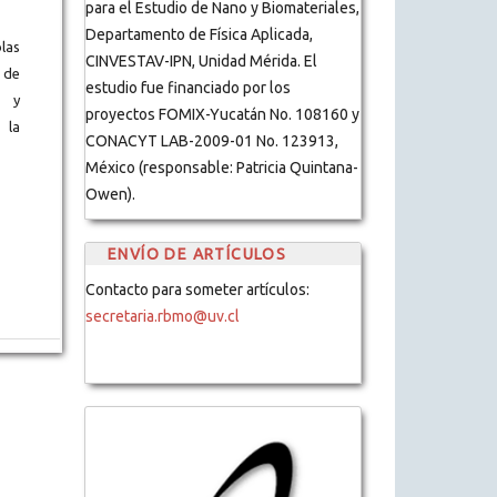
para el Estudio de Nano y Biomateriales,
Departamento de Física Aplicada,
blas
CINVESTAV-IPN, Unidad Mérida. El
 de
estudio fue financiado por los
s y
proyectos FOMIX-Yucatán No. 108160 y
 la
CONACYT LAB-2009-01 No. 123913,
México (responsable: Patricia Quintana-
Owen).
ENVÍO DE ARTÍCULOS
Contacto para someter artículos:
secretaria.rbmo@uv.cl