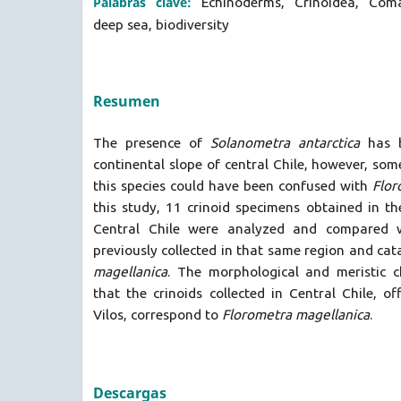
Palabras clave:
Echinoderms, Crinoidea, Coma
deep sea, biodiversity
Resumen
The presence of
Solanometra antarctica
has b
continental slope of central Chile, however, som
this species could have been confused with
Flor
this study, 11 crinoid specimens obtained in th
Central Chile were analyzed and compared w
previously collected in that same region and ca
magellanica
. The morphological and meristic ch
that the crinoids collected in Central Chile, 
Vilos, correspond to
Florometra magellanica
.
Descargas