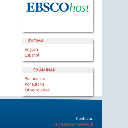
IDIOMA
English
Español
EXAMINAR
Por número
Por autor/a
Otras revistas
Contacto:
secretaria.rbmo@uv.cl