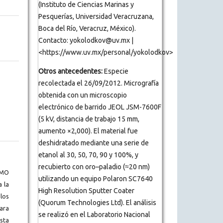
(Instituto de Ciencias Marinas y
Pesquerías, Universidad Veracruzana,
Boca del Río, Veracruz, México).
Contacto: yokolodkov@uv.mx |
<https://www.uv.mx/personal/yokolodkov>
Otros antecedentes:
Especie
recolectada el 26/09/2012. Micrografía
obtenida con un microscopio
electrónico de barrido JEOL JSM-7600F
(5 kV, distancia de trabajo 15 mm,
aumento ×2,000). El material fue
deshidratado mediante una serie de
etanol al 30, 50, 70, 90 y 100%, y
recubierto con oro–paladio (≈20 nm)
BMO
utilizando un equipo Polaron SC7640
a la
High Resolution Sputter Coater
los
(Quorum Technologies Ltd). El análisis
ara
se realizó en el Laboratorio Nacional
ista