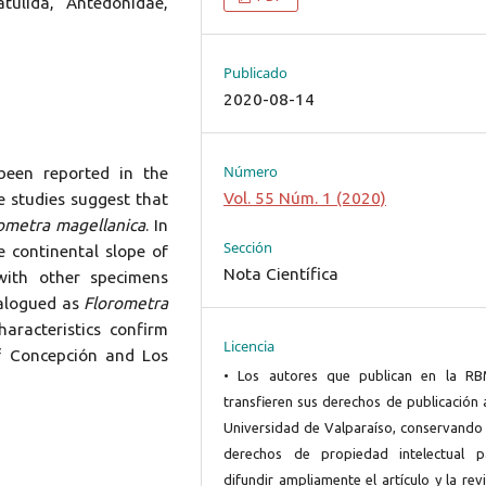
tulida, Antedonidae,
Publicado
2020-08-14
Número
een reported in the
Vol. 55 Núm. 1 (2020)
e studies suggest that
ometra magellanica
. In
Sección
e continental slope of
Nota Científica
ith other specimens
talogued as
Florometra
aracteristics confirm
Licencia
off Concepción and Los
• Los autores que publican en la R
transfieren sus derechos de publicación 
Universidad de Valparaíso, conservando 
derechos de propiedad intelectual p
difundir ampliamente el artículo y la rev