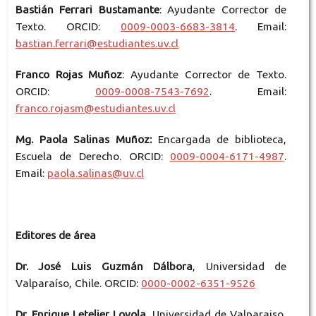
Bastián Ferrari Bustamante
: Ayudante Corrector de
Texto. ORCID:
0009-0003-6683-3814
. Email:
bastian.ferrari@estudiantes.uv.cl
Franco Rojas Muñoz
: Ayudante Corrector de Texto.
ORCID:
0009-0008-7543-7692
. Email:
franco.rojasm@
estudiante
s.uv.cl
Mg.
Paola Salinas Muñoz:
Encargada de biblioteca,
Escuela de Derecho. ORCID:
0009-0004-6171-4987
.
Email:
paola.salinas@uv.cl
Editores de área
Dr. José Luis Guzmán Dálbora
, Universidad de
Valparaíso, Chile. ORCID:
0000-0002-6351-9526
Dr. Enrique Letelier Loyola
, Universidad de Valparaiso,