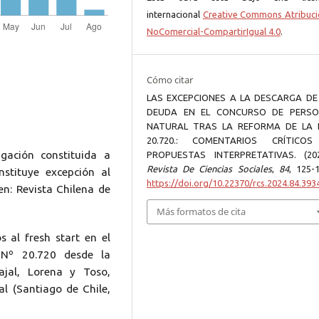
internacional
Creative Commons Atribuci
NoComercial-CompartirIgual 4.0
.
Cómo citar
LAS EXCEPCIONES A LA DESCARGA DE
DEUDA EN EL CONCURSO DE PERS
NATURAL TRAS LA REFORMA DE LA 
20.720.: COMENTARIOS CRÍTICO
gación constituida a
PROPUESTAS INTERPRETATIVAS. (202
Revista De Ciencias Sociales
,
84
, 125-1
stituye excepción al
https://doi.org/10.22370/rcs.2024.84.393
en: Revista Chilena de
Más formatos de cita
 al fresh start en el
 Nº 20.720 desde la
ajal, Lorena y Toso,
al (Santiago de Chile,