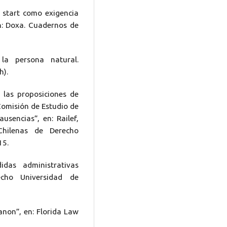
h start como exigencia
n: Doxa. Cuadernos de
la persona natural.
h).
 las proposiciones de
Comisión de Estudio de
usencias”, en: Railef,
Chilenas de Derecho
15.
das administrativas
echo Universidad de
non”, en: Florida Law