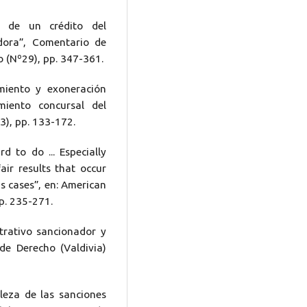
n de un crédito del
dora”, Comentario de
o (Nº29), pp. 347-361.
miento y exoneración
miento concursal del
3), pp. 133-172.
 to do ... Especially
air results that occur
s cases”, en: American
p. 235-271.
trativo sancionador y
 de Derecho (Valdivia)
eza de las sanciones