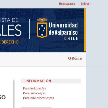
Registrarse
Entrar
Buscar
INFORMACIÓN
Para lectores/as
Para autores/as
SO
Para bibliotecarios/as