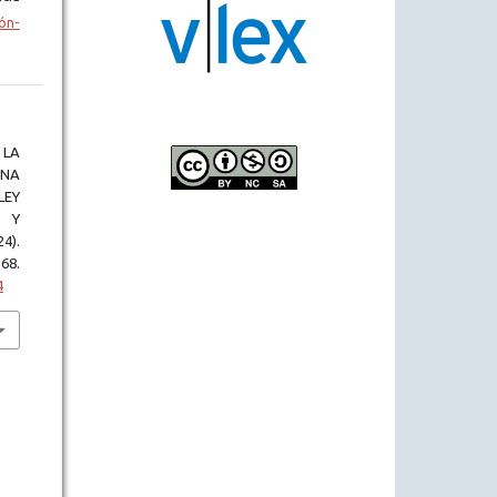
ón-
 LA
ONA
LEY
S Y
4).
68.
4