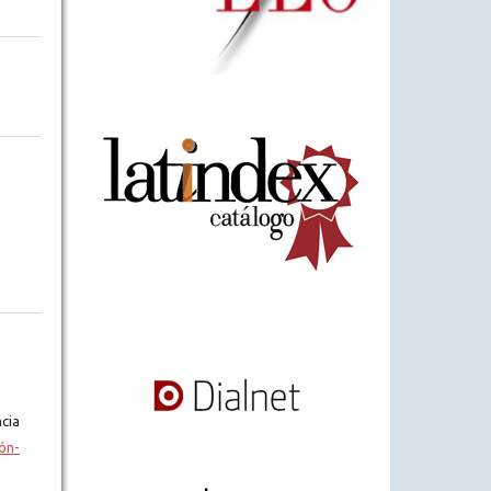
cia
ón-