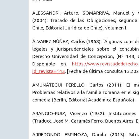
ALESSANDRI, Arturo, SOMARRIVA, Manuel y
(2004): Tratado de las Obligaciones, segunda
Chile, Editorial Jurídica de Chile), volumen I.
ÁLVAREZ NÚÑEZ, Carlos (1968): “Algunas conside
legales y jurisprudenciales sobre el concubi
Derecho Universidad de Concepción, (Nº 143, 
Disponible en
https://www.revistadederecho.
id_revista=143
. [Fecha de última consulta 13.202
AMUNÁTEGUI PERELLÓ, Carlos (2011): El ma
Problemas relativos a la familia romana en el siglo
comedia (Berlín, Editorial Académica Española).
ARANGIO-RUIZ, Vicenzo (1952): Institucione
(Traducc. José M. Caramés Ferro, Buenos Aires, E
ARREDONDO ESPINOZA, Danilo (2013): Situ