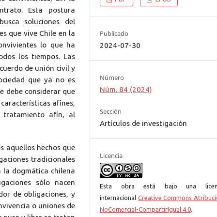
trato. Esta postura
busca soluciones del
s que vive Chile en la
Publicado
nvivientes lo que ha
2024-07-30
odos los tiempos. Las
cuerdo de unión civil y
Número
ociedad que ya no es
Núm. 84 (2024)
 Se debe considerar que
características afines,
Sección
 tratamiento afín, al
Artículos de investigación
s aquellos hechos que
Licencia
gaciones tradicionales
a la dogmática chilena
igaciones sólo nacen
Esta obra está bajo una licen
or de obligaciones, y
internacional
Creative Commons Atribuci
nvivencia o uniones de
NoComercial-CompartirIgual 4.0
.