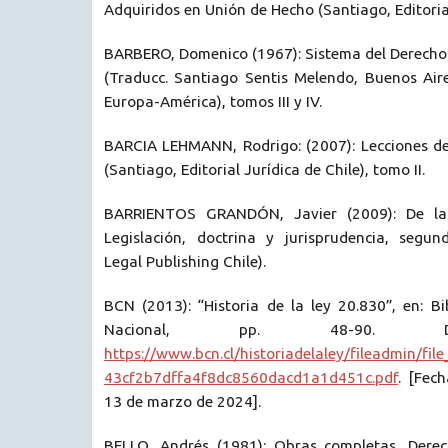
Adquiridos en Unión de Hecho (Santiago, Editorial
BARBERO, Domenico (1967): Sistema del Derecho 
(Traducc. Santiago Sentis Melendo, Buenos Aire
Europa-América), tomos III y IV.
BARCIA LEHMANN, Rodrigo: (2007): Lecciones de 
(Santiago, Editorial Jurídica de Chile), tomo II.
BARRIENTOS GRANDÓN, Javier (2009): De la
Legislación, doctrina y jurisprudencia, segun
Legal Publishing Chile).
BCN (2013): “Historia de la ley 20.830”, en: B
Nacional, pp. 48-90. Di
https://www.bcn.cl/historiadelaley/fileadmin/fi
43cf2b7dffa4f8dc8560dacd1a1d451c.pdf
. [Fec
13 de marzo de 2024].
BELLO, Andrés (1981): Obras completas, Der