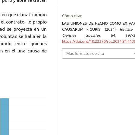
 puro y libre se tratan
a en que el matrimonio
Cómo citar
el contrato, lo propio
LAS UNIONES DE HECHO COMO EX VAR
tad se proyecta en un
CAUSARUM FIGURIS. (2024).
Revista
Ciencias Sociales
,
84
, 297-3
voluntad se halla en la
https://doi.org/10.22370/rcs.2024.84.413
rmado entre quienes
ean en él una causa de
Más formatos de cita