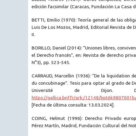
edición facsimilar (Caracas, Fundación La Casa de
BETTI, Emilio (1970): Teoría general de las obli
Luis De Los Mozos, Madrid, Editorial Revista de 
II.
BORILLO, Daniel (2014): “Uniones libres, convive
el Derecho francés”, en: Revista de derecho priv
N°3), pp. 523-545.
CARRAUD, Marcellin (1936): “De la liquidation de
du concubinage”. Tesis para optar al grado de D
Université de Dijon. Di
https://gallica.bnf.fr/ark:/12148/bpt6k9807001b
[Fecha de última consulta: 13.03.2024].
COING, Helmut (1996): Derecho Privado europ
Pérez Martín, Madrid, Fundación Cultural del Not