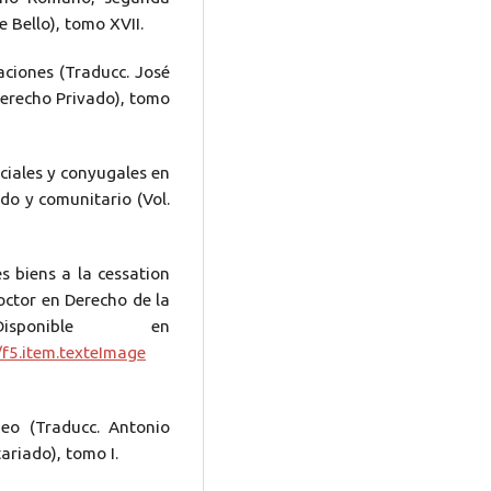
 Bello), tomo XVII.
gaciones (Traducc. José
Derecho Privado), tomo
nciales y conyugales en
ado y comunitario (Vol.
s biens a la cessation
octor en Derecho de la
sponible en
/f5.item.texteImage
eo (Traducc. Antonio
ariado), tomo I.