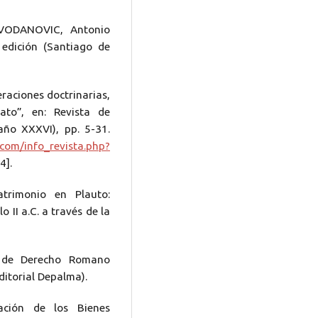
 VODANOVIC, Antonio
 edición (Santiago de
raciones doctrinarias,
nato”, en: Revista de
año XXXVI), pp. 5-31.
com/info_revista.php?
4].
trimonio en Plauto:
 II a.C. a través de la
s de Derecho Romano
ditorial Depalma).
ación de los Bienes