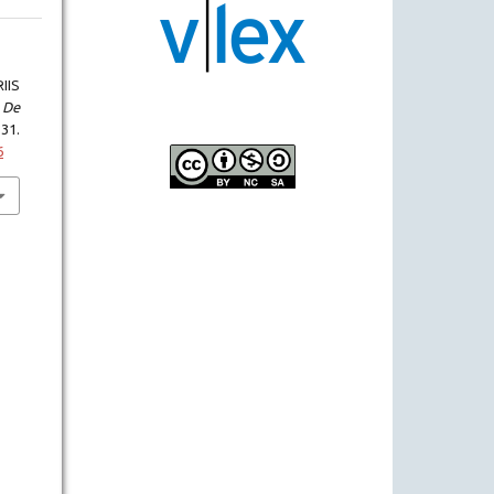
IIS
 De
31.
6