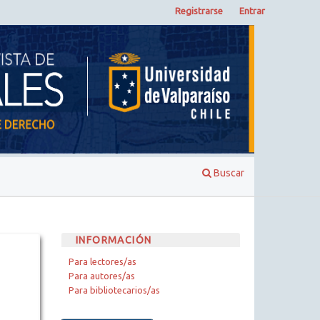
Registrarse
Entrar
Buscar
INFORMACIÓN
Para lectores/as
Para autores/as
Para bibliotecarios/as