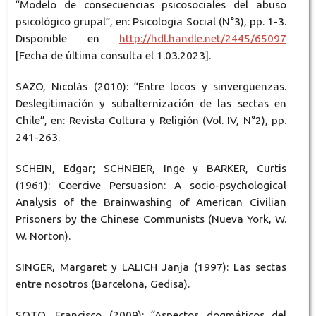
“Modelo de consecuencias psicosociales del abuso
psicológico grupal”, en: Psicologia Social (N°3), pp. 1-3.
Disponible en
http://hdl.handle.net/2445/65097
[Fecha de última consulta el 1.03.2023].
SAZO, Nicolás (2010): “Entre locos y sinvergüenzas.
Deslegitimación y subalternización de las sectas en
Chile”, en: Revista Cultura y Religión (Vol. IV, N°2), pp.
241-263.
SCHEIN, Edgar; SCHNEIER, Inge y BARKER, Curtis
(1961): Coercive Persuasion: A socio-psychological
Analysis of the Brainwashing of American Civilian
Prisoners by the Chinese Communists (Nueva York, W.
W. Norton).
SINGER, Margaret y LALICH Janja (1997): Las sectas
entre nosotros (Barcelona, Gedisa).
SOTO, Francisco (2009): “Aspectos dogmáticos del